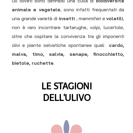
Gli oliveti sono definibili una culla di
biodiversità
animale e vegetale
, sono infatti frequentati da
una grande varietà di
insetti
, mammiferi e
volatili
,
non è raro incontrare tartarughe, volpi, lucertole,
oltre che ospitare la convivenza tra gli imponenti
olivi e piante selvatiche spontanee quali
cardo,
malva, timo, salvia, senape, finocchietto,
bietole, ruchette
.
LE STAGIONI
DELL'ULIVO