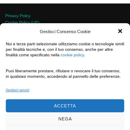
Privacy Policy
Cookie Policy (UE)
Gestisci Consenso Cookie
Azienda Agricola Alessandro Ibba
Noi e terze parti selezionate utilizziamo cookie o tecnologie simili
P.IVA 02668790906
per finalità tecniche e, con il tuo consenso, anche per altre
info@oliosenso.com
finalità come specificato nella
cookie policy
.
+39 3773580538
Sede legale : Via Nievo 3, Sennori
Puoi liberamente prestare, rifiutare o revocare il tuo consenso,
Sede operativa : Via Monte Grappa 8, Sassari
in qualsiasi momento, accedendo al pannello delle preferenze.
Gestisci servizi
ACCETTA
NEGA