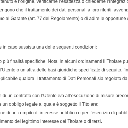
nuto e l’origine, verificarne l’esattezza o chiederne l’integrazi
tengono che il trattamento dei dati personali a loro riferiti, avve
mo al Garante (art. 77 del Regolamento) o di adire le opportune 
ente in caso sussista una delle seguenti condizioni:
 più finalità specifiche; Nota: in alcuni ordinamenti il Titolare p
Utente o un’altra delle basi giuridiche specificate di seguito, f
pplicabile qualora il trattamento di Dati Personali sia regolato d
 di un contratto con l’Utente e/o all’esecuzione di misure precont
 un obbligo legale al quale è soggetto il Titolare;
e di un compito di interesse pubblico o per l’esercizio di pubblici 
mento del legittimo interesse del Titolare o di terzi.