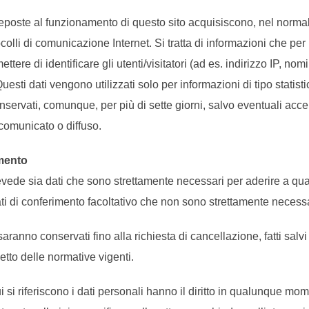
preposte al funzionamento di questo sito acquisiscono, nel norma
colli di comunicazione Internet. Si tratta di informazioni che pe
ttere di identificare gli utenti/visitatori (ad es. indirizzo IP, nom
. Questi dati vengono utilizzati solo per informazioni di tipo statis
nservati, comunque, per più di sette giorni, salvo eventuali accert
comunicato o diffuso.
imento
vede sia dati che sono strettamente necessari per aderire a qua
ati di conferimento facoltativo che non sono strettamente necessar
aranno conservati fino alla richiesta di cancellazione, fatti salv
tto delle normative vigenti.
 cui si riferiscono i dati personali hanno il diritto in qualunque 