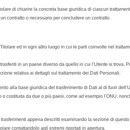
are di chiarire la concreta base giuridica di ciascun trattamento 
 un contratto o necessario per concludere un contratto.
Titolare ed in ogni altro luogo in cui le parti coinvolte nel tratta
rasferiti in un paese diverso da quello in cui l’Utente si trova. P
ezione relativa ai dettagli sul trattamento dei Dati Personali.
merito alla base giuridica del trasferimento di Dati al di fuori d
ico o costituita da due o più paesi, come ad esempio l’ONU, nonch
 trasferimenti appena descritti esaminando la sezione di questo 
olare contattandolo agli estremi riportati in apertura.