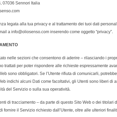
3, 07036 Sennori Italia
iosenso.com
legata alla tua privacy e al trattamento dei tuoi dati personal
mail a info@oliosenso.com inserendo come oggetto “privacy”.
TTAMENTO
ato nelle sezioni che consentono di aderire – rilasciando i propri d
 sono trattati per poter rispondere alle richieste espressamente a
to Web sono obbligatori. Se l’Utente rifiuta di comunicarli, potre
 Web indichi alcuni Dati come facoltativi, gli Utenti sono liberi di
à del Servizio o sulla sua operatività.
enti di tracciamento – da parte di questo Sito Web o dei titolari d
 fornire il Servizio richiesto dall’Utente, oltre alle ulteriori fin